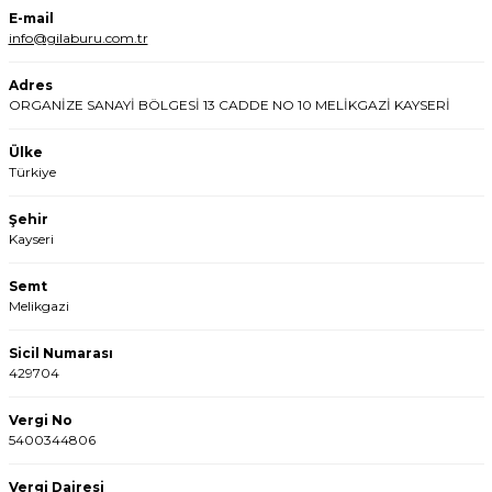
E-mail
info@gilaburu.com.tr
Adres
ORGANİZE SANAYİ BÖLGESİ 13 CADDE NO 10 MELİKGAZİ KAYSERİ
Ülke
Türkiye
Şehir
Kayseri
Semt
Melikgazi
Sicil Numarası
429704
Vergi No
5400344806
Vergi Dairesi