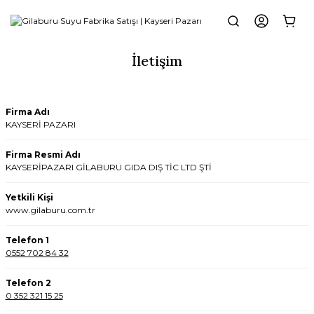
İletişim
Firma Adı
KAYSERİ PAZARI
Firma Resmi Adı
KAYSERİPAZARI GİLABURU GIDA DIŞ TİC LTD ŞTİ
Yetkili Kişi
www.gilaburu.com.tr
Telefon 1
0552 702 84 32
Telefon 2
0 352 321 15 25