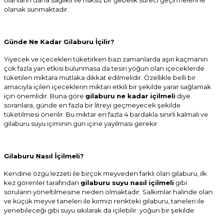
olanların daha sağlıklı ve risksiz bir gebelik süreci geçirmelerine
olanak sunmaktadır.
Günde Ne Kadar Gilaburu İçilir?
Yiyecek ve içecekleri tüketirken bazı zamanlarda aşırı kaçmanın
çok fazla yan etkisi bulunmasa da tesiri yoğun olan içeceklerde
tüketilen miktara mutlaka dikkat edilmelidir. Özellikle belli bir
amacıyla içilen içeceklerin miktarı etkili bir şekilde yarar sağlamak
için önemlidir. Buna göre
gilaburu ne kadar içilmeli
diye
soranlara, günde en fazla bir litreyi geçmeyecek şekilde
tüketilmesi önerilir. Bu miktar en fazla 4 bardakla sınırlı kalmalı ve
gilaburu suyu içiminin gün içine yayılması gerekir.
Gilaburu Nasıl İçilmeli?
Kendine özgü lezzeti ile birçok meyveden farklı olan gilaburu, ilk
kez görenler tarafından
gilaburu suyu nasıl içilmeli
gibi
soruların yöneltilmesine neden olmaktadır. Salkımlar halinde olan
ve küçük meyve taneleri ile kırmızı renkteki gilaburu, taneleri ile
yenebileceği gibi suyu sıkılarak da içilebilir. yoğun bir şekilde