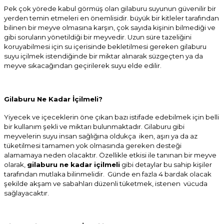
Pek çok yörede kabul görmüş olan gilaburu suyunun güvenilir bir
yerden temin etmeleri en önemlisidir. büyük bir kitleler tarafından
bilinen bir meyve olmasına karşın, çok sayıda kişinin bilmediği ve
gibi soruların yönetildiği bir meyvedir. Uzun süre tazeliğini
koruyabilmesi için su içerisinde bekletilmesi gereken gilaburu
suyu içilmek istendiğinde bir miktar alınarak süzgeçten ya da
meyve sıkacağından geçirilerek suyu elde edilir.
Gilaburu Ne Kadar İçilmeli?
Yiyecek ve içeceklerin öne çıkan bazı istifade edebilmek için belli
bir kullanım şekli ve miktarı bulunmaktadır. Gilaburu gibi
meyvelerin suyu insan sağlığına oldukça iken, aşırı ya da az
tüketilmesi tamamen yok olmasında gereken desteği
alamamaya neden olacaktır. Özellikle etkisi ile tanınan bir meyve
olarak,
gilaburu ne kadar içilmeli
gibi detaylar bu sahip kişiler
tarafından mutlaka bilinmelidir. Günde en fazla 4 bardak olacak
şekilde akşam ve sabahları düzenli tüketmek, istenen vücuda
sağlayacaktır.