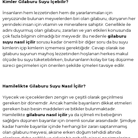
Kimler Gilaburu Suyu İçebilir?
İnsanların hem lezzetinden hem de yararlanmaları için
yeryüzünde bulunan meyvelerden biri olan gilaburu, dünyanın her
yerindeki insan için vitamin ve minerallere sahiptir. Genellikle ile
adını duyurmuş olan gilaburu, zararları ve yan etkileri konusunda
çok fazla bilginin olmadığı bir meyvedir. Bu nedenle
gilaburu
suyu nasıl içilir
sorusu kadar önemli bir diğer soru da bu suyu
kimlerin içip kimlerin içmemesi gerektiğidir. Cevap olarak ise
gilaburu suyunun mayhoş lezzetinden hoşlanan herkes makul
ölçüde bu suyu tüketebilirken, bulunanların kolay bir taş düşürme
süreci geçirmeleri için önerilen şekilde içmeleri tavsiye edilir.
Hamilelikte Gilaburu Suyu Nasıl İçilir?
Yiyecek ve içeceklerden zengin ve çeşitli olarak geçirilmesi
gereken bir dönemdir. Ancak hamile bayanların dikkat etmeleri
gereken bazı besin maddeleri ve bitkiler bulunmaktadır.
Hamilelikte
gilaburu nasıl içilir
ya da içilmeli mi bebeğinin
sağlığını düşünen bayanlar için önemli sorular arasındadır. Şimdiye
kadar hamile bayanlar içinde herhangi bir zararı saptanmamış
olan gilaburu meyvesi, aksine erken doğum tehdidi altında